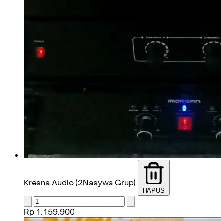
Kresna Audio (2Nasywa Grup)
HAPUS
Rp 1.159.900